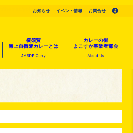
nt/themes/yokosuka_curry/header.php
on line
145
お知らせ
イベント情報
お問合せ
横須賀
カレーの街
海上自衛隊カレーとは
よこすか事業者部会
JMSDF Curry
About Us