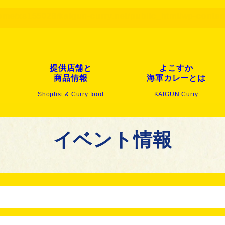
ome/xs155028/kaigun-curry.net/public_html/wp-conte
提供店舗と
よこすか
商品情報
海軍カレーとは
Shoplist & Curry food
KAIGUN Curry
イベント情報