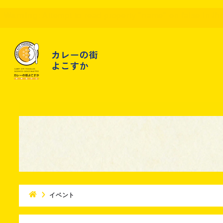
Warning
: Attempt to read property "name" on false in
/h
イベント