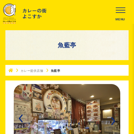
MENU
魚藍亭
カレー提供店舗
魚藍亭